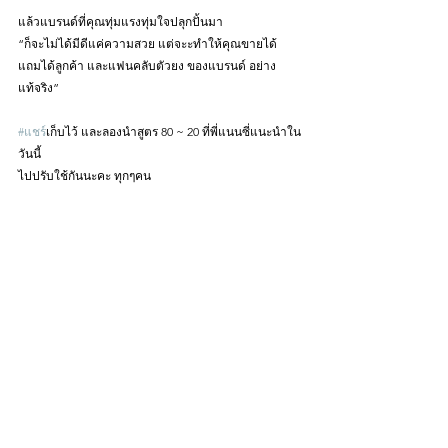
แล้วแบรนด์ที่คุณทุ่มแรงทุ่มใจปลุกปั้นมา 
“ก็จะไม่ได้มีดีแค่ความสวย แต่จะะทำให้คุณขายได้
แถมได้ลูกค้า และแฟนคลับตัวยง ของแบรนด์ อย่าง
แท้จริง”
#แชร
์เก็บไว้ และลองนำสูตร 80 ~ 20 ที่พี่แนนซี่แนะนำใน
วันนี้
ไปปรับใช้กันนะคะ ทุกๆคน 
Follow me at : ติดตามกันได้ที่ 
Facebook :  
https://www.facebook.com/thebranding55/
Youtube Channel : 
THE BRANDING ACADEMY
Instagram : 
www.instagram.com/thebranding_academy