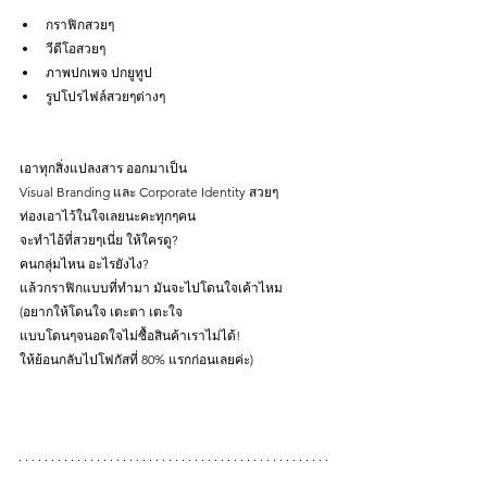
กราฟิกสวยๆ
วีดีโอสวยๆ
ภาพปกเพจ ปกยูทูป 
รูปโปรไฟล์สวยๆต่างๆ
เอาทุกสิ่งแปลงสาร ออกมาเป็น 
Visual Branding และ Corporate Identity สวยๆ
ท่องเอาไว้ในใจเลยนะคะทุกๆคน
จะทำไอ้ที่สวยๆเนี่ย ให้ใครดู?
คนกลุ่มไหน อะไรยังไง? 
แล้วกราฟิกแบบที่ทำมา มันจะไปโดนใจเค้าไหม
(อยากให้โดนใจ เตะตา เตะใจ
แบบโดนๆจนอดใจไม่ซื้อสินค้าเราไม่ได้! 
ให้ย้อนกลับไปโฟกัสที่ 80% แรกก่อนเลยค่ะ)