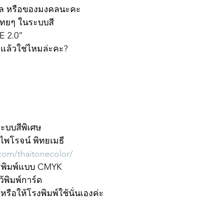
งคล หรือของมงคลนะคะ 
์ไทยๆ ในระบบสี
E 2.0” 
ใจแล้วใช่ไหมล่ะคะ? 
ะบบสีพิเศษ 
ไพโรจน์ พิทยเมธี
com/thaitonecolor/
รพิมพ์แบบ CMYK
ว้พิมพ์การ์ด
หรือให้โรงพิมพ์ใช้นั่นเองค่ะ 