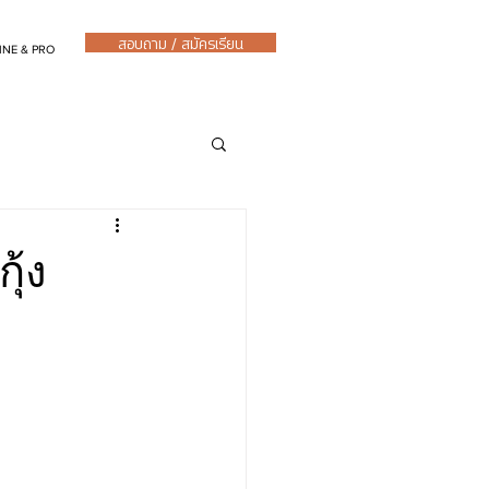
สอบถาม / สมัครเรียน
INE & PRO
ุ้ง