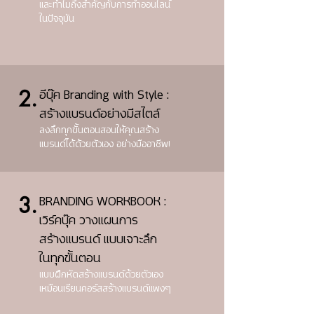
และทำไมถึงสำคัญกับการทำออนไลน์
ในปัจจุบัน
อีบุ๊ค Branding with Style :
2.
สร้างแบรนด์อย่างมีสไตล์
ลงลึกทุกขั้นตอนสอนให้คุณสร้าง
แบรนด์ได้ด้วยตัวเอง อย่างมืออาชีพ!
BRANDING WORKBOOK :
3.
เวิร์คบุ๊ค วางแผนการ
สร้างแบรนด์
แบบเจาะลึก
ในทุกขั้นตอน
แบบฝึกหัดสร้างแบรนด์ด้วยตัวเอง
เหมือนเรียนคอร์สสร้างแบรนด์แพงๆ