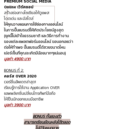
PREMIUM SOCIAL MEDIA
Online เวิร์คชอป
สร้างช่องทางโซเชียลให้ดูแพง!
โดดเด่น และมีสไตล์
ให้คุณวางแผนการใช้ช่องทางออนไลน์
ในการปั้นแบรนด์ให้เกิดประโยชน์สูงสุด
(ยุคนี้ไม่เข้าใจธรรมชาติ และวิธีการทำงาน
ของแต่ละแพลตฟอร์มออนไลน์ ขอบอกเลยว่า
ต่อให้ทำเพจ ปั้นแบรนด์ได้สวยขนาดไหน
เปอร์เซ็นที่คุณจะเกิดมีน้อยมากๆแน่นอน)
มูลค่า 4900 บาท
BONUS ที่ 2:
คอร์ส OVER 2020
เวอร์ชั่นอัพเดตล่าสุด!
เรียนรู้การใช้งาน Application OVER
แอพพลิเคชั่นเปลี่ยนโทรศัพท์มือถือ
ให้เป็นนักออกแบบมืออาชีพ
มูลค่า 3900 บาท
BONUS ทั้งสองตัว
สามารถเรียนย้อนหลังได้ตลอด
ไม่มีวันหมดอายุ