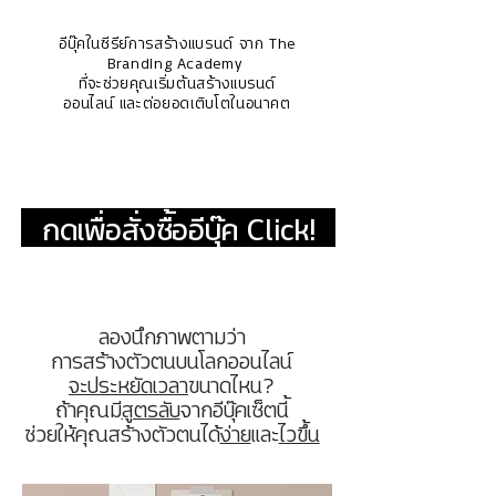
อีบุ๊คในซีรีย์การสร้างแบรนด์ จาก The
Branding Academy
ที่จะช่วยคุณเริ่มต้นสร้างแบรนด์
ออนไลน์ และต่อยอดเติบโตในอนาคต
กดเพื่อสั่งซื้ออีบุ๊ค Click!
ลองนึกภาพตามว่า
การสร้างตัวตน
บนโลกออนไลน์
จะประหยัดเวลา
ขนาดไหน?
ถ้าคุณมี
สูตรลับ
จากอีบุ๊คเซ็ตนี้
ช่วยให้คุณสร้างตัวตนได้
ง่าย
และ
ไวขึ้น